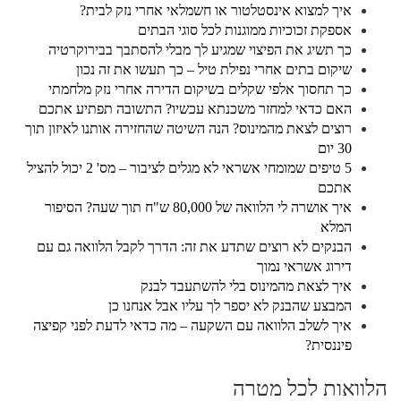
איך למצוא אינסטלטור או חשמלאי אחרי נזק לבית?
אספקת זכוכיות ממוגנות לכל סוגי הבתים
כך תשיג את הפיצוי שמגיע לך מבלי להסתבך בבירוקרטיה
שיקום בתים אחרי נפילת טיל – כך תעשו את זה נכון
כך תחסוך אלפי שקלים בשיקום הדירה אחרי נזק מלחמתי
האם כדאי למחזר משכנתא עכשיו? התשובה תפתיע אתכם
רוצים לצאת מהמינוס? הנה השיטה שהחזירה אותנו לאיזון תוך
30 יום
5 טיפים שמומחי אשראי לא מגלים לציבור – מס' 2 יכול להציל
אתכם
איך אושרה לי הלוואה של 80,000 ש"ח תוך שעה? הסיפור
המלא
הבנקים לא רוצים שתדע את זה: הדרך לקבל הלוואה גם עם
דירוג אשראי נמוך
איך לצאת מהמינוס בלי להשתעבד לבנק
המבצע שהבנק לא יספר לך עליו אבל אנחנו כן
איך לשלב הלוואה עם השקעה – מה כדאי לדעת לפני קפיצה
פיננסית?
הלוואות לכל מטרה