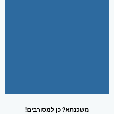
משכנתא? כן למסורבים!