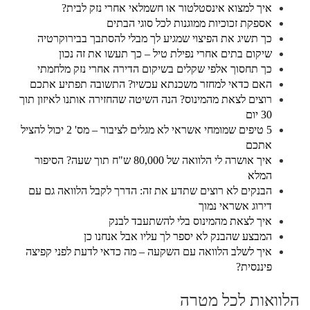
איך למצוא אינסטלטור או חשמלאי אחרי נזק לבית?
אספקת זכוכיות ממוגנות לכל סוגי הבתים
כך תשיג את הפיצוי שמגיע לך מבלי להסתבך בבירוקרטיה
שיקום בתים אחרי נפילת טיל – כך תעשו את זה נכון
כך תחסוך אלפי שקלים בשיקום הדירה אחרי נזק מלחמתי
האם כדאי למחזר משכנתא עכשיו? התשובה תפתיע אתכם
רוצים לצאת מהמינוס? הנה השיטה שהחזירה אותנו לאיזון תוך
30 יום
5 טיפים שמומחי אשראי לא מגלים לציבור – מס' 2 יכול להציל
אתכם
איך אושרה לי הלוואה של 80,000 ש"ח תוך שעה? הסיפור
המלא
הבנקים לא רוצים שתדע את זה: הדרך לקבל הלוואה גם עם
דירוג אשראי נמוך
איך לצאת מהמינוס בלי להשתעבד לבנק
המבצע שהבנק לא יספר לך עליו אבל אנחנו כן
איך לשלב הלוואה עם השקעה – מה כדאי לדעת לפני קפיצה
פיננסית?
הלוואות לכל מטרה