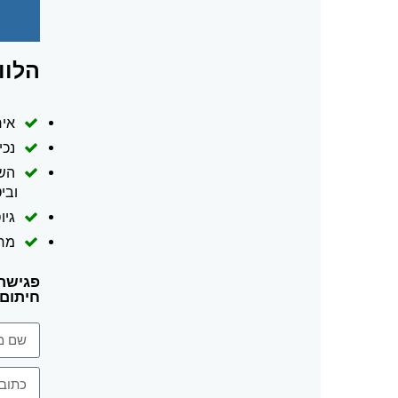
הלוו
איח
נכיו
השל
ובי
גיו
מח
פגישת 
חיתום מה