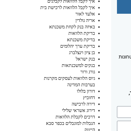
איך לקבל הלוואות לקבלנים
איך לקבל הלוואות לרכישת בית
אלעד לאור
אריה גולדין
באיזה בנק לקחת משכנתא
בדיקת הלוואות
בדיקת משכנתא
בדיקת ערך יהלומים
בן ציון וינצלברג
חונות
בנק ישראל
בנקים למשכנתאות
גורג ורור
גיוס הלוואות לעסקים מקרנות
בערבות המדינה
דורון בלולו
דחוביץ
דירה לרכישה
דירוג אשראי שלילי
דרכים לקבלת הלוואות
הגבלות למוגבלים בכפר סבא
הייטק