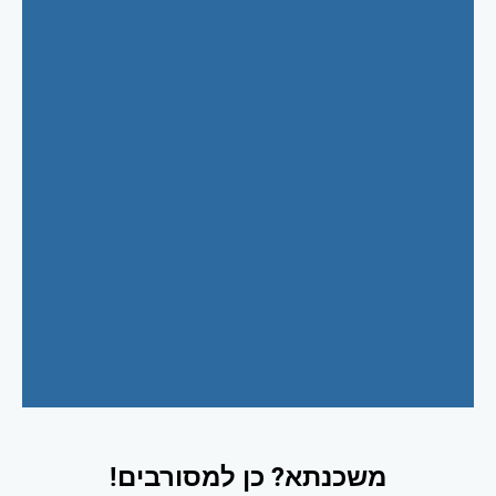
משכנתא? כן למסורבים!