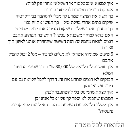
איך למצוא אינסטלטור או חשמלאי אחרי נזק לבית?
אספקת זכוכיות ממוגנות לכל סוגי הבתים
כך תשיג את הפיצוי שמגיע לך מבלי להסתבך בבירוקרטיה
שיקום בתים אחרי נפילת טיל – כך תעשו את זה נכון
כך תחסוך אלפי שקלים בשיקום הדירה אחרי נזק מלחמתי
האם כדאי למחזר משכנתא עכשיו? התשובה תפתיע אתכם
רוצים לצאת מהמינוס? הנה השיטה שהחזירה אותנו לאיזון תוך
30 יום
5 טיפים שמומחי אשראי לא מגלים לציבור – מס' 2 יכול להציל
אתכם
איך אושרה לי הלוואה של 80,000 ש"ח תוך שעה? הסיפור
המלא
הבנקים לא רוצים שתדע את זה: הדרך לקבל הלוואה גם עם
דירוג אשראי נמוך
איך לצאת מהמינוס בלי להשתעבד לבנק
המבצע שהבנק לא יספר לך עליו אבל אנחנו כן
איך לשלב הלוואה עם השקעה – מה כדאי לדעת לפני קפיצה
פיננסית?
הלוואות לכל מטרה