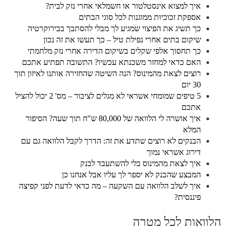
איך למצוא אינסטלטור או חשמלאי אחרי נזק לבית?
אספקת זכוכיות ממוגנות לכל סוגי הבתים
כך תשיג את הפיצוי שמגיע לך מבלי להסתבך בבירוקרטיה
שיקום בתים אחרי נפילת טיל – כך תעשו את זה נכון
כך תחסוך אלפי שקלים בשיקום הדירה אחרי נזק מלחמתי
האם כדאי למחזר משכנתא עכשיו? התשובה תפתיע אתכם
רוצים לצאת מהמינוס? הנה השיטה שהחזירה אותנו לאיזון תוך
30 יום
5 טיפים שמומחי אשראי לא מגלים לציבור – מס' 2 יכול להציל
אתכם
איך אושרה לי הלוואה של 80,000 ש"ח תוך שעה? הסיפור
המלא
הבנקים לא רוצים שתדע את זה: הדרך לקבל הלוואה גם עם
דירוג אשראי נמוך
איך לצאת מהמינוס בלי להשתעבד לבנק
המבצע שהבנק לא יספר לך עליו אבל אנחנו כן
איך לשלב הלוואה עם השקעה – מה כדאי לדעת לפני קפיצה
פיננסית?
הלוואות לכל מטרה