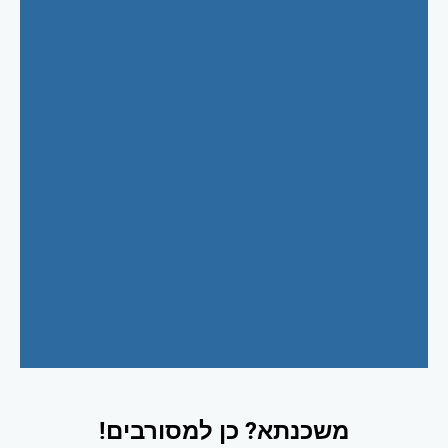
משכנתא? כן למסורבים!