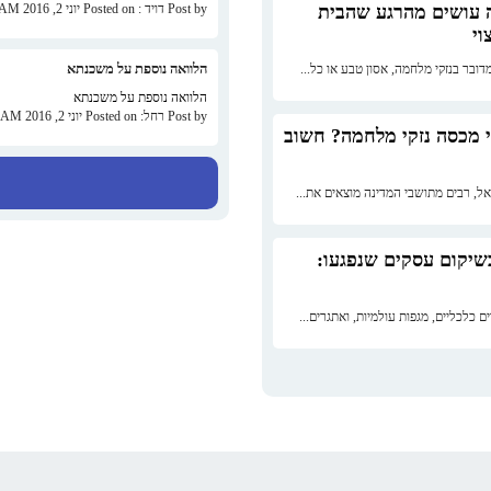
 עושים מהרגע שהבית
Post by דויד : Posted on יוני 2, 2016 at 05:10 AM
וי
הלוואה נוספת על משכנתא
דובר בנזקי מלחמה, אסון טבע או כל...
הלוואה נוספת על משכנתא
Post by רחל: Posted on יוני 2, 2016 at 05:09 AM
 מכסה נזקי מלחמה? חשוב
ל, רבים מתושבי המדינה מוצאים את...
יקום עסקים שנפגעו:
 כלכליים, מגפות עולמיות, ואתגרים...