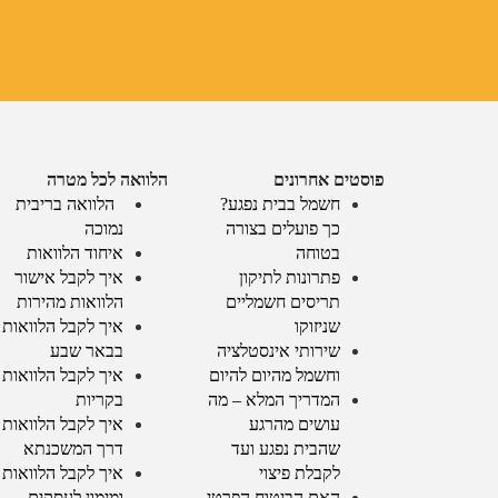
פוסטים אחרונים
הלוואה לכל מטרה
חשמל בבית נפגע?
הלוואה בריבית
כך פועלים בצורה
נמוכה
בטוחה
איחוד הלוואות
פתרונות לתיקון
איך לקבל אישור
תריסים חשמליים
הלוואות מהירות
שניזוקו
איך לקבל הלוואות
שירותי אינסטלציה
בבאר שבע
וחשמל מהיום להיום
איך לקבל הלוואות
המדריך המלא – מה
בקריות
עושים מהרגע
איך לקבל הלוואות
שהבית נפגע ועד
דרך המשכנתא
לקבלת פיצוי
איך לקבל הלוואות
האם הביטוח הפרטי
ומימון לעסקים