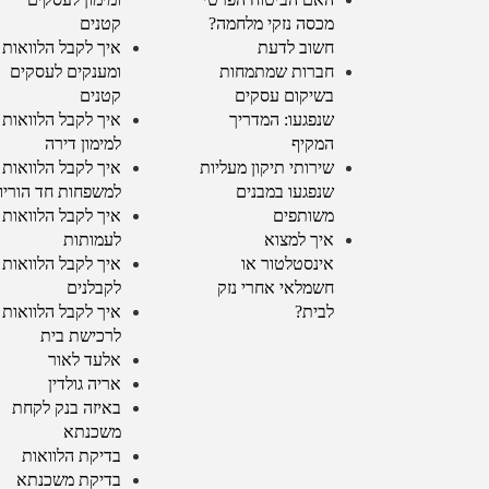
מכסה נזקי מלחמה?
קטנים
חשוב לדעת
איך לקבל הלוואות
חברות שמתמחות
ומענקים לעסקים
בשיקום עסקים
קטנים
שנפגעו: המדריך
איך לקבל הלוואות
המקיף
למימון דירה
שירותי תיקון מעליות
איך לקבל הלוואות
שנפגעו במבנים
למשפחות חד הוריו
משותפים
איך לקבל הלוואות
איך למצוא
לעמותות
אינסטלטור או
איך לקבל הלוואות
חשמלאי אחרי נזק
לקבלנים
לבית?
איך לקבל הלוואות
לרכישת בית
אלעד לאור
אריה גולדין
באיזה בנק לקחת
משכנתא
בדיקת הלוואות
בדיקת משכנתא