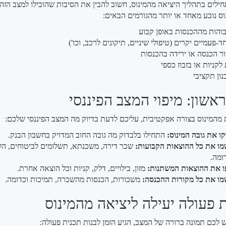
ילים בתהליך היציאה מהמינוס, חשוב להבין את הסיבות שהובילו למצב הזה
וס נובע מאחד או יותר מהגורמים הבאים:
בוהות מההכנסות באופן קבוע
ד-פעמיים יקרים (טיפולי שיניים, תיקונים לרכב, וכו')
ר הכנסה או ירידה בהכנסות
קניות או בזבוז כספי
ון תקציבי
אשון: מיפוי המצב הפיננסי
 מהמינוס בצורה אפקטיבית, עליכם לדעת בדיוק מה המצב הפיננסי שלכם:
ו את גובה המינוס:
התחילו בלבדוק מה גובה החוב המדויק בחשבון הבנק.
ו את כל ההוצאות הקבועות:
שכר דירה, משכנתא, תשלומים לביטוחים, הלו
ומה.
 את ההוצאות המשתנות:
מזון, בילויים, דלק, קניות וכל הוצאה אחרת.
ו את כל מקורות ההכנסה:
משכורות, הכנסות מהשכרה, תמיכות וכדומה.
 פעולה יעילה ליציאה מהמינוס
לכם תמונה ברורה של המצב, הגיע הזמן לבנות תכנית פעולה: