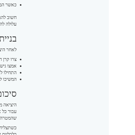
כאשר המצ
חשוב להבי
עלולה לה
בניית
לאחר היצ
צרו קרן חירום ש
אמצו גיש
התחילו לה
המשיכו ל
סיכום
היציאה מ
עבור כל א
שהמטרה אי
כשתצליחו
כלכליות י