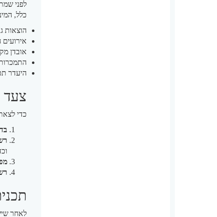
לפני שמתח
כלל, המינ
הוצאות ג
אירועים ח
אובדן מקו
התמכרות ל
היעדר תכנ
צעד ר
כדי לצאת
בדק
רשמ
וכד
מפו
רשמ
תכנית
לאחר שיש 