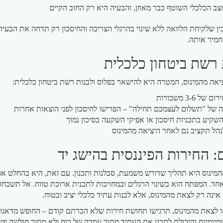
ב הכלכלי השוטף כבר מאוזן, והבעיה היא רק החוב הקיים
ן שלקיחת הלוואה ללא שינוי בהרגלי הצריכה והחיסכון רק תדחה את הבעיה
חמיר אותה.
 רשת ביטחון כלכלית
יאה מהמינוס, המטרה היא להישאר בפלוס ולבנות רשת ביטחון כלכלית:
ל 3-6 משכורות
ה של "תשלום לעצמכם תחילה" – הפרישו לחיסכון לפני הוצאות אחרות
שקיע בתכניות חיסכון או אפיקי השקעה בסיכון נמוך
נהל תקציב גם לאחר היציאה מהמינוס
: החירות הפיננסית בהישג יד
המינוס היא תהליך שדורש משמעת, סבלנות ותכנון. עם זאת, היא בהחלט א
חד. המפתח הוא בשינוי הרגלים ובמחויבות לתכנית ארוכת טווח. אל תשכחו
נה רק לצאת מהמינוס, אלא לבנות עתיד כלכלי יציב ובטוח.
 לצאת מהמינוס, תרגישו תחושת חירות שלא הכרתם קודם – החופש מדאגו
ומיומיות והיכולת לתכנן את העתיד מתוך עמדה של כוח ולא מתוך חולשה פינ