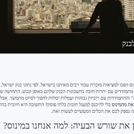
בנק
וס הפכו למציאות מוכרת עבור רבים מאיתנו בישראל. לפי נתוני בנק ישראל, מי
מתמודדים עם יתרות חובה בחשבונות הבנק שלהם באופן קבוע. התחושה של
 וההתמודדות עם ריביות גבוהות ועמלות יכולות להפוך לסיוט מתמשך. אבל
את מהמינוס
בלי להיכנס למעגל חובות בלתי פוסק? התשובה היא חיובית בהח
ה נספק לכם את הכלים המעשיים לעשות זאת.
 את שורש הבעיה: למה אנחנו במינוס?