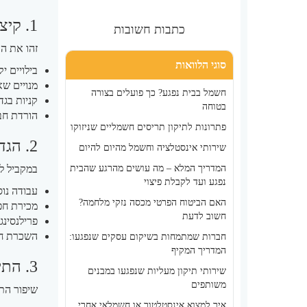
1. קיצוץ הוצאות לא הכרחיות
כתבות חשובות
זהו את הה
סוגי הלוואות
בילויים י
מנויים שא
חשמל בבית נפגע? כך פועלים בצורה
קניות בגד
בטוחה
הורדת חבי
פתרונות לתיקון תריסים חשמליים שניזוקו
2. הגדלת הכנסות
שירותי אינסטלציה וחשמל מהיום להיום
המדריך המלא – מה עושים מהרגע שהבית
במקביל לק
נפגע ועד לקבלת פיצוי
עבודה נו
האם הביטוח הפרטי מכסה נזקי מלחמה?
מכירת חפצים ש
חשוב לדעת
פרילנסינ
השכרת חד
חברות שמתמחות בשיקום עסקים שנפגעו:
המדריך המקיף
3. התייעלות פיננסית
שירותי תיקון מעליות שנפגעו במבנים
משותפים
שיפור התנ
איך למצוא אינסטלטור או חשמלאי אחרי