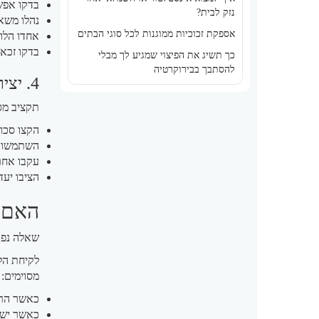
בדקו אפש
נזק לבית?
נהלו משא 
אספקת זכוכיות ממוגנות לכל סוגי הבתים
אחדו הלוו
בדקו זכא
כך תשיג את הפיצוי שמגיע לך מבלי
להסתבך בבירוקרטיה
4. יצירת תקציב חודשי קפדני
תקציב מס
הקצו סכום
השתמשו ב
עקבו אחרי
הציבו יעד
האם ל
שאלה נפו
לקיחת הלו
מסוימים:
כאשר הרי
כאשר יש 