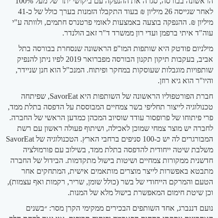
הראשונה בבורסה, סגרה את ההנפקה עם ביקושי יתר של מעל 100%
לאחר שגייסה 26 מיליון ₪ בעוד התקבלו הזמנות בערך כולל של כ-41
מיליון ₪. ההנפקה בוצעה באמצעות לאומי פרטנרס חתמים, ולוותה ע"י
עוה"ד איתי ברפמן ועדי רון ממשרד ד"ר זאב הולנדר.
מילניום פודטק היא שותפות המו"פ הראשונה שנסחרת בבורסה בתל
אביב, בעקבות תיקון תקנון הבורסה מפברואר 2019 לפיו ניתן להנפיק
שותפויות מוגבלות שעוסקות במחקר ופיתוח. המנכ"ל הוא חנן שניידר,
והיו"ר הוא גיא רוזן.
חברת הפורטפוליו הראשונה של השותפות היא SavorEat, שפיתחה
טכנולוגיה לייצור תחליפי בשר צמחיים המבוססת על הדפסה בתלת ממד,
פרי פיתוחו של פרופסור עודד שוסיוב המכהן כמדען הראשי של החברה.
לחברה יש מוצר צמחי שמוכן לאכילה, ושיתוף פעולה ראשון עם רשת
המבורגרים לה יש כ-100 סניפים ברחבי הארץ. הטכנולוגיה של SavorEat
משלבת שיטה ייחודית להדפסה בתלת ממד, בשילוב עם פורמולציה
חדשנית ממקורות צמחיים ושיטות בישול מתקדמות. הבידול של החברה
מתבטא באפשרות לייצר מוצרים מותאמים אישית, המתחקים אחר
הטעם והמרקם הייחודי של בשר (כולל שומן, שריר, רקמות ואף עצמות),
וכן שיטת חימום המאפשרת בישול מלא של המנות.
נועם דננברג, אחד השותפים הבכירים ממקימי הקרן מסר: ״בשנים