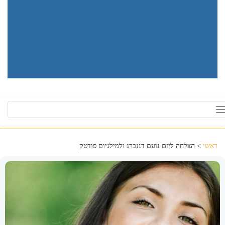
Toggle
navigation
ראשי
> הצלחה ליזם נועם דננברג ולמילניום פודטק