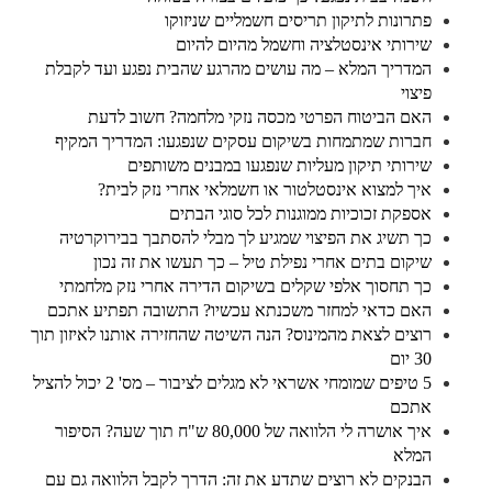
פתרונות לתיקון תריסים חשמליים שניזוקו
שירותי אינסטלציה וחשמל מהיום להיום
המדריך המלא – מה עושים מהרגע שהבית נפגע ועד לקבלת
פיצוי
האם הביטוח הפרטי מכסה נזקי מלחמה? חשוב לדעת
חברות שמתמחות בשיקום עסקים שנפגעו: המדריך המקיף
שירותי תיקון מעליות שנפגעו במבנים משותפים
איך למצוא אינסטלטור או חשמלאי אחרי נזק לבית?
אספקת זכוכיות ממוגנות לכל סוגי הבתים
כך תשיג את הפיצוי שמגיע לך מבלי להסתבך בבירוקרטיה
שיקום בתים אחרי נפילת טיל – כך תעשו את זה נכון
כך תחסוך אלפי שקלים בשיקום הדירה אחרי נזק מלחמתי
האם כדאי למחזר משכנתא עכשיו? התשובה תפתיע אתכם
רוצים לצאת מהמינוס? הנה השיטה שהחזירה אותנו לאיזון תוך
30 יום
5 טיפים שמומחי אשראי לא מגלים לציבור – מס' 2 יכול להציל
אתכם
איך אושרה לי הלוואה של 80,000 ש"ח תוך שעה? הסיפור
המלא
הבנקים לא רוצים שתדע את זה: הדרך לקבל הלוואה גם עם