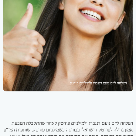
הצלחה ליזם נועם דננברג ולמילניום פודטק
הצלחה ליזם נועם דננברג ולמילניום פודטק לאחר שהתקבלה הצבעת
אמון גדולה לפודטק הישראלי בבורסה כשמילניום פודטק, שותפות המו"פ