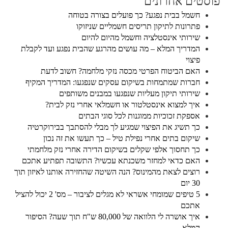
פוסטים אחרונים
חשמל בבית נפגע? כך פועלים בצורה בטוחה
פתרונות לתיקון תריסים חשמליים שניזוקו
שירותי אינסטלציה וחשמל מהיום להיום
המדריך המלא – מה עושים מהרגע שהבית נפגע ועד לקבלת
פיצוי
האם הביטוח הפרטי מכסה נזקי מלחמה? חשוב לדעת
חברות שמתמחות בשיקום עסקים שנפגעו: המדריך המקיף
שירותי תיקון מעליות שנפגעו במבנים משותפים
איך למצוא אינסטלטור או חשמלאי אחרי נזק לבית?
אספקת זכוכיות ממוגנות לכל סוגי הבתים
כך תשיג את הפיצוי שמגיע לך מבלי להסתבך בבירוקרטיה
שיקום בתים אחרי נפילת טיל – כך תעשו את זה נכון
כך תחסוך אלפי שקלים בשיקום הדירה אחרי נזק מלחמתי
האם כדאי למחזר משכנתא עכשיו? התשובה תפתיע אתכם
רוצים לצאת מהמינוס? הנה השיטה שהחזירה אותנו לאיזון תוך
30 יום
5 טיפים שמומחי אשראי לא מגלים לציבור – מס' 2 יכול להציל
אתכם
איך אושרה לי הלוואה של 80,000 ש"ח תוך שעה? הסיפור
המלא