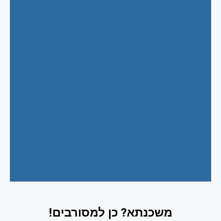
משכנתא? כן למסורבים!