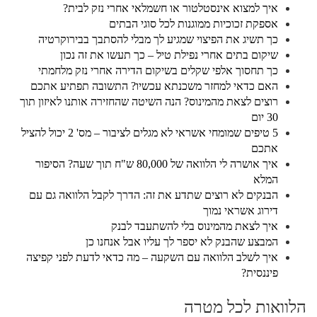
איך למצוא אינסטלטור או חשמלאי אחרי נזק לבית?
אספקת זכוכיות ממוגנות לכל סוגי הבתים
כך תשיג את הפיצוי שמגיע לך מבלי להסתבך בבירוקרטיה
שיקום בתים אחרי נפילת טיל – כך תעשו את זה נכון
כך תחסוך אלפי שקלים בשיקום הדירה אחרי נזק מלחמתי
האם כדאי למחזר משכנתא עכשיו? התשובה תפתיע אתכם
רוצים לצאת מהמינוס? הנה השיטה שהחזירה אותנו לאיזון תוך
30 יום
5 טיפים שמומחי אשראי לא מגלים לציבור – מס' 2 יכול להציל
אתכם
איך אושרה לי הלוואה של 80,000 ש"ח תוך שעה? הסיפור
המלא
הבנקים לא רוצים שתדע את זה: הדרך לקבל הלוואה גם עם
דירוג אשראי נמוך
איך לצאת מהמינוס בלי להשתעבד לבנק
המבצע שהבנק לא יספר לך עליו אבל אנחנו כן
איך לשלב הלוואה עם השקעה – מה כדאי לדעת לפני קפיצה
פיננסית?
הלוואות לכל מטרה