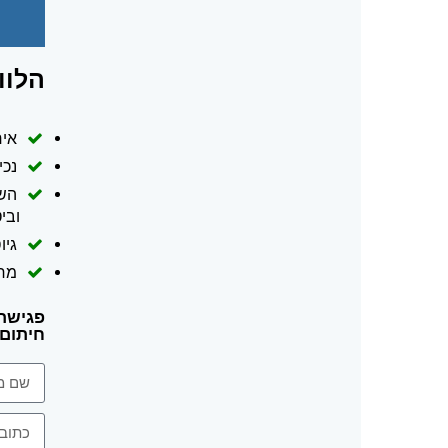
הלוו
איח
נכיו
השל
ובי
גיו
מח
פגישת 
חיתום מה