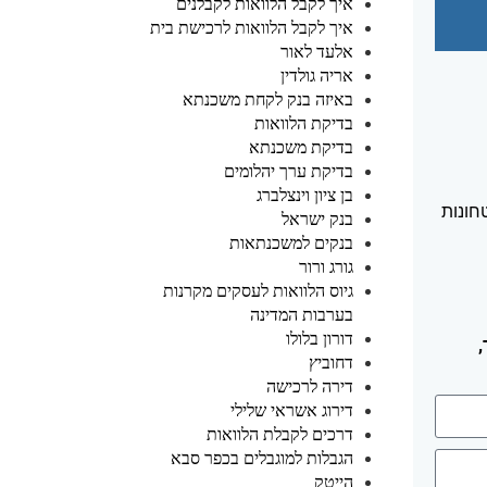
איך לקבל הלוואות לקבלנים
איך לקבל הלוואות לרכישת בית
אלעד לאור
אריה גולדין
באיזה בנק לקחת משכנתא
בדיקת הלוואות
בדיקת משכנתא
בדיקת ערך יהלומים
בן ציון וינצלברג
חונות
בנק ישראל
בנקים למשכנתאות
גורג ורור
גיוס הלוואות לעסקים מקרנות
בערבות המדינה
דורון בלולו
דחוביץ
דירה לרכישה
דירוג אשראי שלילי
דרכים לקבלת הלוואות
הגבלות למוגבלים בכפר סבא
הייטק