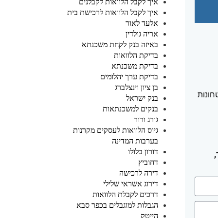
איך לקבל הלוואות לקבלנים
איך לקבל הלוואות לרכישת בית
אלעד לאור
אריה גולדין
באיזה בנק לקחת משכנתא
בדיקת הלוואות
בדיקת משכנתא
בדיקת ערך יהלומים
בן ציון וינצלברג
חונות
בנק ישראל
בנקים למשכנתאות
גורג ורור
גיוס הלוואות לעסקים מקרנות
בערבות המדינה
דורון בלולו
דחוביץ
דירה לרכישה
דירוג אשראי שלילי
דרכים לקבלת הלוואות
הגבלות למוגבלים בכפר סבא
הייטק