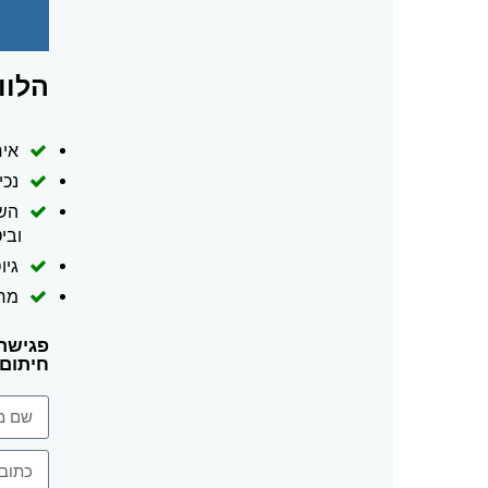
הלוו
איח
נכיו
השל
ובי
גיו
מח
פגישת 
חיתום מה