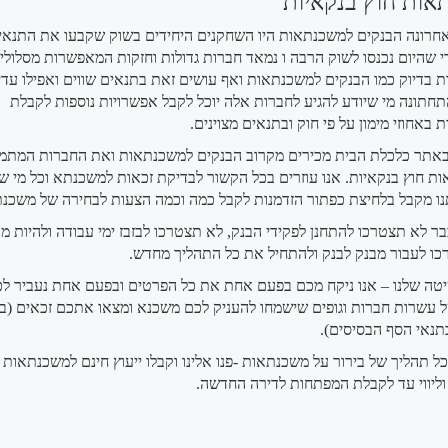
ות חוץ בנקאיות
חרונה הבנקים למשכנתאות היו השחקנים היחידים בשוק שקבעו את התנאים
י שהיום נכנסו לשוק הרבה ו נמאד חברות גדולות וחזקות המאפשרות מסלולי
 בדיוק כמו הבנקים למשכנתאות ואף עושים זאת בתנאים שווים ואפילו עדי
חתונה מי שיודע להגיע לחברות אלה יוכל לקבל אפשרויות נוספות לקבלת
באחוזי מימון על פי חוק ובתנאים מצוינים.
 באתר כלכלת הבית מכירים מקרוב הבנקים למשכנתאות ואת החברות המתמ
ת חוץ בנקאיות. אנו עוזרים בכל הקשור לבדיקת זכאות למשכנתא וכל מי ש
ו מקבל בלחיצת כפתור הזדמנות לקבל כמה וכמה הצעות לבחירה של משכנת
בר לא תצטרכו להתחנן לפקידי הבנק, לא תצטרכו לבזבז ימי עבודה ולהיות מ
כו לעבור מבנק לבנק ולהתחיל את כל התהליך מחדש.
יטה שלנו – אנו ניקח מכם בפעם אחת את כל הפרטים ובפעם אחת נעביר ל
 עשרות חברות וגופים שישמחו להעניק לכם משכנא ומצאו אתכם זכאים (ב
תנאי הסף הבסיסים).
 כל תהליך של בירור על משכנתאות -פנו אלינו וקבלו ייעוץ חינם למשכנתאות 
ליווי עד לקבלת המפתחות לדירה החדשה.