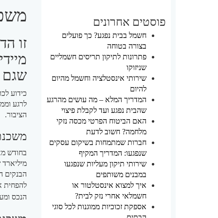
משכ
פוסטים אחרונים
חשמל בבית נפגע? כך פועלים
זו הד
בצורה בטוחה
מיידי
פתרונות לתיקון תריסים חשמליים
שניזוקו
שגם א
שירותי אינסטלציה וחשמל מהיום
להיום
כידוע לכ
המדריך המלא – מה עושים מהרגע
לרגע וממש
שהבית נפגע ועד לקבלת פיצוי
הציבור.
האם הביטוח הפרטי מכסה נזקי
מלחמה? חשוב לדעת
משכנת
חברות שמתמחות בשיקום עסקים
שנפגעו: המדריך המקיף
שירותי תיקון מעליות שנפגעו
הבנקים ה
במבנים משותפים
איך למצוא אינסטלטור או
להפחית את
חשמלאי אחרי נזק לבית?
הנכס ומעדיפ
אספקת זכוכיות ממוגנות לכל סוגי
הבתים