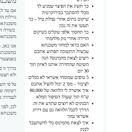
משכנתא
כך תשיג את הפיצוי שמגיע לך
אם עד לא
מבלי להסתבך בבירוקרטיה
גורלות הר
שיקום בתים אחרי נפילת טיל – כך
משכנתאות
תעשו את זה נכון
בשורה הת
כך תחסוך אלפי שקלים בשיקום
משכנתאות 
הדירה אחרי נזק מלחמתי
האם כדאי למחזר משכנתא
אנו כאן,
עכשיו? התשובה תפתיע אתכם
במשכנתאו
רוצים לצאת מהמינוס? הנה
באמצעותנ
השיטה שהחזירה אותנו לאיזון תוך
בדרך זו כ
30 יום
ולא תצטר
5 טיפים שמומחי אשראי לא מגלים
לציבור – מס' 2 יכול להציל אתכם
על פי הש
איך אושרה לי הלוואה של 80,000
רשימה של
ש"ח תוך שעה? הסיפור המלא
לעמידה ב
הבנקים לא רוצים שתדע את זה:
לכן, לפני
הדרך לקבל הלוואה גם עם דירוג
משכנתא ו
אשראי נמוך
איך לצאת מהמינוס בלי להשתעבד
לבנק