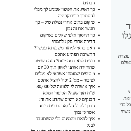
הבתים
כך תשיג את הפיצוי שמגיע לך מבלי
להסתבך בבירוקרטיה
שיקום בתים אחרי נפילת טיל – כך
ר
תעשו את זה נכון
לו
כך תחסוך אלפי שקלים בשיקום
הדירה אחרי נזק מלחמתי
האם כדאי למחזר משכנתא עכשיו?
התשובה תפתיע אתכם
 עוצרת
רוצים לצאת מהמינוס? הנה השיטה
משלם
שהחזירה אותנו לאיזון תוך 30 יום
5 טיפים שמומחי אשראי לא מגלים
לציבור – מס' 2 יכול להציל אתכם
איך אושרה לי הלוואה של 80,000
כנתאות הלוואות שהן משכנתאות בהיקף של כ-5.4
ש"ח תוך שעה? הסיפור המלא
 באפריל 2016. יחד עם זאת
הבנקים לא רוצים שתדע את זה:
ל כדי
הדרך לקבל הלוואה גם עם דירוג
משכנתאות של 75% מימון משווי
אשראי נמוך
איך לצאת מהמינוס בלי להשתעבד
לבנק