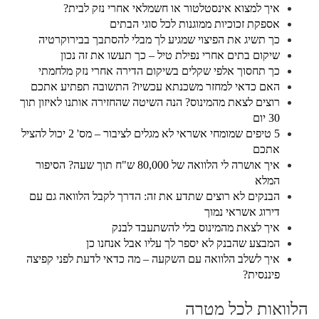
איך למצוא אינסטלטור או חשמלאי אחרי נזק לבית?
אספקת זכוכיות ממוגנות לכל סוגי הבתים
כך תשיג את הפיצוי שמגיע לך מבלי להסתבך בבירוקרטיה
שיקום בתים אחרי נפילת טיל – כך תעשו את זה נכון
כך תחסוך אלפי שקלים בשיקום הדירה אחרי נזק מלחמתי
האם כדאי למחזר משכנתא עכשיו? התשובה תפתיע אתכם
רוצים לצאת מהמינוס? הנה השיטה שהחזירה אותנו לאיזון תוך
30 יום
5 טיפים שמומחי אשראי לא מגלים לציבור – מס' 2 יכול להציל
אתכם
איך אושרה לי הלוואה של 80,000 ש"ח תוך שעה? הסיפור
המלא
הבנקים לא רוצים שתדע את זה: הדרך לקבל הלוואה גם עם
דירוג אשראי נמוך
איך לצאת מהמינוס בלי להשתעבד לבנק
המבצע שהבנק לא יספר לך עליו אבל אנחנו כן
איך לשלב הלוואה עם השקעה – מה כדאי לדעת לפני קפיצה
פיננסית?
הלוואות לכל מטרה