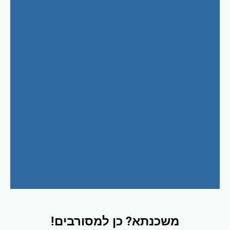
משכנתא? כן למסורבים!