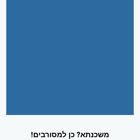
משכנתא? כן למסורבים!