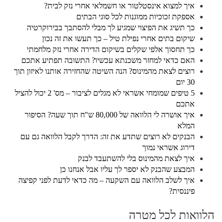
איך למצוא אינסטלטור או חשמלאי אחרי נזק לבית?
אספקת זכוכיות ממוגנות לכל סוגי הבתים
כך תשיג את הפיצוי שמגיע לך מבלי להסתבך בבירוקרטיה
שיקום בתים אחרי נפילת טיל – כך תעשו את זה נכון
כך תחסוך אלפי שקלים בשיקום הדירה אחרי נזק מלחמתי
האם כדאי למחזר משכנתא עכשיו? התשובה תפתיע אתכם
רוצים לצאת מהמינוס? הנה השיטה שהחזירה אותנו לאיזון תוך
30 יום
5 טיפים שמומחי אשראי לא מגלים לציבור – מס' 2 יכול להציל
אתכם
איך אושרה לי הלוואה של 80,000 ש"ח תוך שעה? הסיפור
המלא
הבנקים לא רוצים שתדע את זה: הדרך לקבל הלוואה גם עם
דירוג אשראי נמוך
איך לצאת מהמינוס בלי להשתעבד לבנק
המבצע שהבנק לא יספר לך עליו אבל אנחנו כן
איך לשלב הלוואה עם השקעה – מה כדאי לדעת לפני קפיצה
פיננסית?
הלוואות לכל מטרה