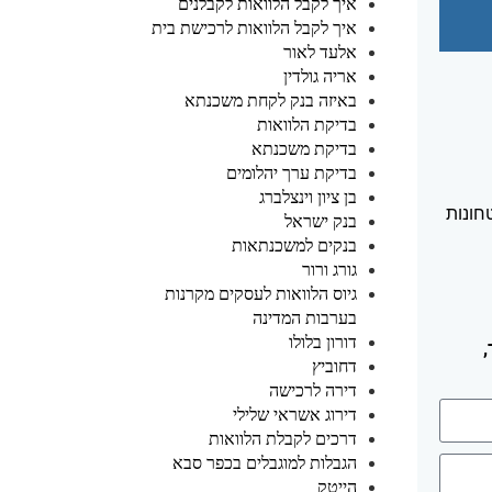
איך לקבל הלוואות לקבלנים
איך לקבל הלוואות לרכישת בית
אלעד לאור
אריה גולדין
באיזה בנק לקחת משכנתא
בדיקת הלוואות
בדיקת משכנתא
בדיקת ערך יהלומים
בן ציון וינצלברג
חונות
בנק ישראל
בנקים למשכנתאות
גורג ורור
גיוס הלוואות לעסקים מקרנות
בערבות המדינה
דורון בלולו
דחוביץ
דירה לרכישה
דירוג אשראי שלילי
דרכים לקבלת הלוואות
הגבלות למוגבלים בכפר סבא
הייטק