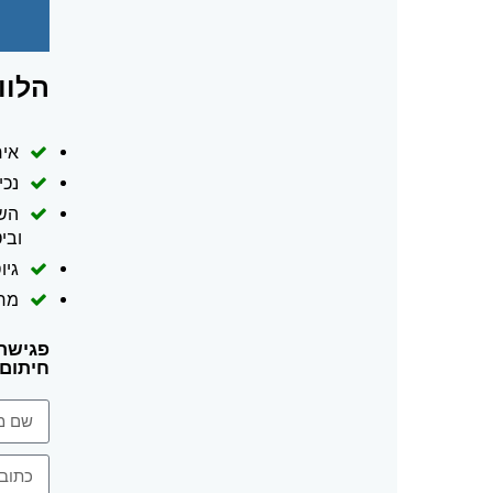
הלוו
איח
נכיו
השל
ובי
גיו
מח
פגישת 
חיתום מה